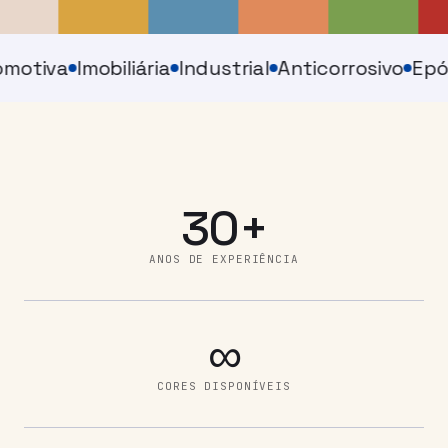
motiva
Imobiliária
Industrial
Anticorrosivo
Epó
30+
ANOS DE EXPERIÊNCIA
∞
CORES DISPONÍVEIS