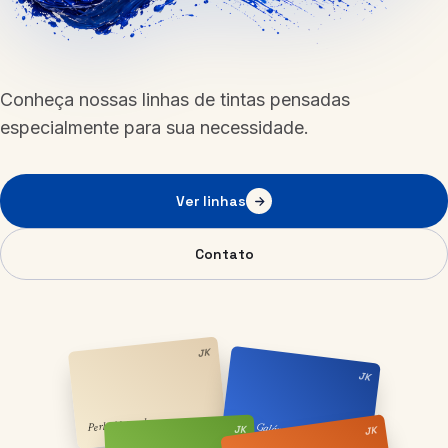
Conheça nossas linhas de tintas pensadas
especialmente para sua necessidade.
Ver linhas
Contato
JK
JK
Perla Natural
Azul Galápagos
JK
JK