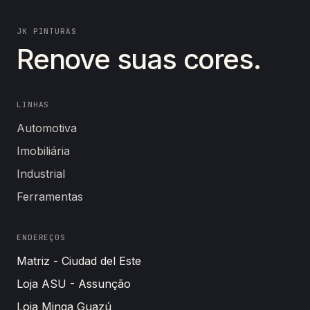
×
Política de Privacidade
JK PINTURAS
Renove suas cores.
LGPD
Cookies
LINHAS
Automotiva
Imobiliária
Industrial
Ferramentas
ENDEREÇOS
Matriz - Ciudad del Este
Loja ASU - Assunção
Loja Minga Guazú