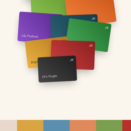
Verde Boreal
JK
JK
Fiesta de Verano
JK
Lila Profundo
Azul Petróleo
JK
Río Vegetación
JK
JK
Beige Europeo
Rojo Terracota
Gris Grafito