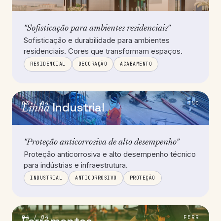
"Sofisticação para ambientes residenciais"
Sofisticação e durabilidade para ambientes
residenciais. Cores que transformam espaços.
RESIDENCIAL
DECORAÇÃO
ACABAMENTO
03 / 04
Industrial
IND
Linha
"Proteção anticorrosiva de alto desempenho"
Proteção anticorrosiva e alto desempenho técnico
para indústrias e infraestrutura.
INDUSTRIAL
ANTICORROSIVO
PROTEÇÃO
04 / 04
FERR